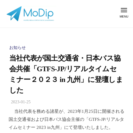
コ
o
ン
メ
D
ニ
テ
i
ュ
ー
ン
M
移
p
動
（
ツ
o
モ
手
へ
D
お知らせ
デ
段
ス
i
当社代表が国土交通省・日本バス協
ィ
の
キ
p
ッ
情
会共催「GTFS-JP/リアルタイムセ
ッ
（
プ
報
プ
モ
ミナー２０２３ in 九州」に登壇しま
）
提
デ
供
した
ィ
を
通
2023-01-25
ッ
b
じ
y
プ
当社代表を務める諸星が、2023年1月25日に開催される
て
m
）
国土交通省および日本バス協会主催の「GTFS-JP/リアルタ
、
o
イムセミナー 2023 in九州」にて登壇いたしました。
r
生