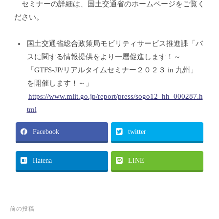
セミナーの詳細は、国土交通省のホームページをご覧く
o
活
ださい。
h
を
o
豊
国土交通省総合政策局モビリティサービス推進課「バ
s
か
h
スに関する情報提供をより一層促進します！～
に
i
「GTFS-JP/リアルタイムセミナー２０２３ in 九州」
を開催します！～」
https://www.mlit.go.jp/report/press/sogo12_hh_000287.h
tml
Facebook
twitter
Hatena
LINE
前の投稿
投