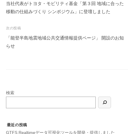
当社代表がトヨタ・モビリティ基金「第３回 地域に合った
稿
移動の仕組みづくり シンポジウム」に登壇しました
ナ
ビ
次の投稿
ゲ
ー
「能登半島地震地域公共交通情報提供ページ」 開設のお知
シ
らせ
ョ
ン
検索
最近の投稿
GTFS Realtimeデータ可視化ツールを開発・提供しました